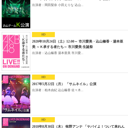
出演者：岡田梨奈 小田えりな 込山...
HD
2020年10月24日（土）12:00～ 市川愛美・込山榛香・湯本亜
美 ～Ｋ承する者たち～ 市川愛美 生誕祭
出演者：込山榛香 湯本亜美 市川愛...
HD
2017年5月22日（月） 「サムネイル」公演
出演者：柏木由紀 込山榛香 佐々木...
HD
2018年8月30日（木） 牧野アンナ 「ヤバイよ！ついて来れん