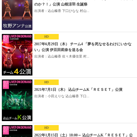
のか？！」公演 山根涼羽 生誕祭
出演者：込山榛香 下口ひなな 村山...
HD
2017年6月29日（木） チーム4 「夢を死なせるわけにいかな
い」公演 伊豆田莉奈を送る会
出演者：込山榛香 佐々木優佳里 村...
HD
2021年7月1日（木） 込山チームK「ＲＥＳＥＴ」公演
出演者：小田えりな 込山榛香 下口...
HD
2022年1月15日（土）18:00～ 込山チームK「ＲＥＳＥＴ」公