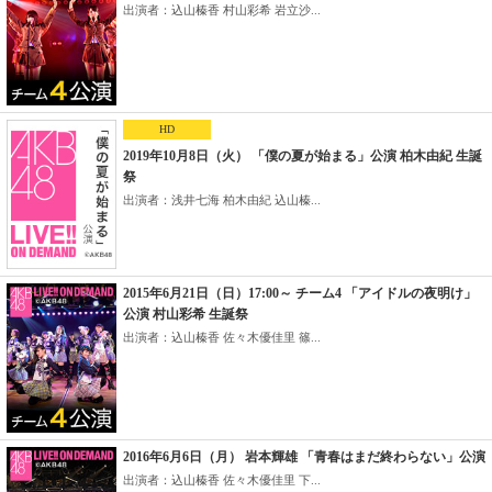
出演者：込山榛香 村山彩希 岩立沙...
HD
2019年10月8日（火） 「僕の夏が始まる」公演 柏木由紀 生誕
祭
出演者：浅井七海 柏木由紀 込山榛...
2015年6月21日（日）17:00～ チーム4 「アイドルの夜明け」
公演 村山彩希 生誕祭
出演者：込山榛香 佐々木優佳里 篠...
2016年6月6日（月） 岩本輝雄 「青春はまだ終わらない」公演
出演者：込山榛香 佐々木優佳里 下...