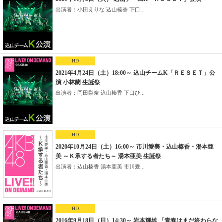
出演者：小田えりな 込山榛香 下口...
HD
2021年4月24日（土）18:00～ 込山チームK「ＲＥＳＥＴ」公
演 小林蘭 生誕祭
出演者：岡田梨奈 込山榛香 下口ひ...
HD
2020年10月24日（土）16:00～ 市川愛美・込山榛香・湯本亜
美 ～Ｋ承する者たち～ 湯本亜美 生誕祭
出演者：込山榛香 湯本亜美 市川愛...
HD
2016年9月18日（日）14:30～ 岩本輝雄 「青春はまだ終わらな