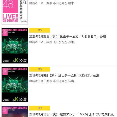
出演者：岡田梨奈 小田えりな 柏木...
HD
2021年5月31日（月） 込山チームK「ＲＥＳＥＴ」公演
出演者：込山榛香 下口ひなな 茂木...
HD
2019年5月9日（木） 込山チームK「RESET」公演
出演者：岡田梨奈 小田えりな 込山...
HD
2018年4月17日（火） 牧野アンナ 「ヤバイよ！ついて来れん