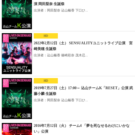
演 岡田梨奈 生誕祭
出演者：岡田梨奈 込山榛香 下口ひ...
HD
2022年2月12日（土） SENSUALITYユニットライブ公演 宮
崎美穂 生誕祭
出演者：込山榛香 篠崎彩奈 茂木忍...
HD
2019年7月27日（土）17:00～ 込山チームK「RESET」公演 武
藤小麟 生誕祭
出演者：岡田梨奈 込山榛香 下口ひ...
2016年7月12日（火） チーム4 「夢を死なせるわけにいかな
い」公演