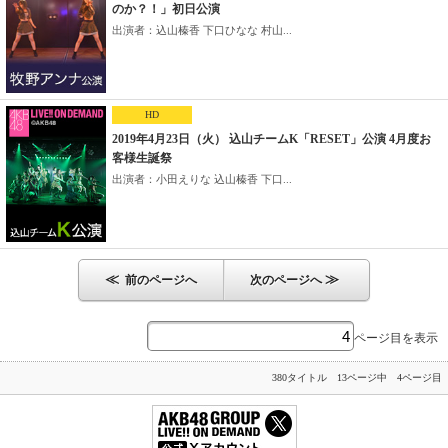
のか？！」初日公演
出演者：込山榛香 下口ひなな 村山...
HD
2019年4月23日（火） 込山チームK「RESET」公演 4月度お
客様生誕祭
出演者：小田えりな 込山榛香 下口...
≪
≫
前のページへ
次のページへ
ページ目を表示
380タイトル 13ページ中 4ページ目