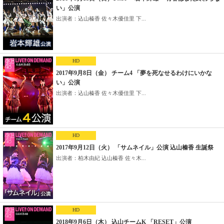
い」公演
出演者：込山榛香 佐々木優佳里 下...
HD
2017年9月8日（金） チーム4 「夢を死なせるわけにいかな
い」公演
出演者：込山榛香 佐々木優佳里 下...
HD
2017年9月12日（火） 「サムネイル」公演 込山榛香 生誕祭
出演者：柏木由紀 込山榛香 佐々木...
HD
2018年9月6日（木） 込山チームK 「RESET」公演