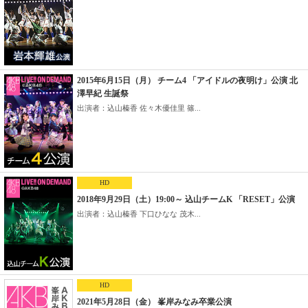
2015年6月15日（月） チーム4 「アイドルの夜明け」公演 北
澤早紀 生誕祭
出演者：込山榛香 佐々木優佳里 篠...
HD
2018年9月29日（土）19:00～ 込山チームK 「RESET」公演
出演者：込山榛香 下口ひなな 茂木...
HD
2021年5月28日（金） 峯岸みなみ卒業公演