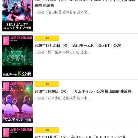
彩奈 生誕祭
出演者：込山榛香 篠崎彩奈 茂木忍...
HD
2020年12月25日（金） 込山チームK「RESET」公演
出演者：岡田梨奈 小田えりな 込山...
HD
2018年5月30日（水） 「サムネイル」公演 横山由依 生誕祭
出演者：柏木由紀 込山榛香 佐々木...
HD
2021年11月2日（火） 込山チームK「ＲＥＳＥＴ」公演