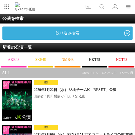
リバイバル配信
公演を検索
絞り込み検索
新着の公演一覧
AKB48
SKE48
NMB48
HKT48
NGT48
ALL
380タイトル 13ページ中 4ページ目
HD
2020年1月22日（水） 込山チームK「RESET」公演
出演者：岡田梨奈 小田えりな 込山...
HD
2021年3月9日（火） SENSUALITY ユニットライブ公演 篠崎