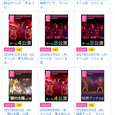
村山チーム4 「手をつ
牧野アンナ 「ヤバイ
チームB 「ただいま ...
な...
よ...
AKB48
HD
AKB48
HD
AKB48
HD
）
2016年12月14日（水）
2018年2月5日（月）
2017年11月27日（月）
.
チーム4「夢を死なせ
チームB 「ただいま
チームB 「ただいま ...
る...
恋...
AKB48
HD
AKB48
AKB48
HD
2017年6月1日（木）
2016年6月9日（木）
2018年5月2日（水）
「僕の太陽」公演
チーム4 「夢を死なせ
牧野アンナ 「ヤバイ