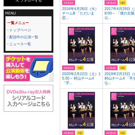
AKB48
AKB48
HD
2016年4月26日（火）
2017年4月29日（
チームB 「ただいま
8:00～ 「僕の太
恋...
公...
一覧メニュー
トップページ
配信中の公演一覧
ニュース一覧
AKB48
HD
AKB48
HD
2020年2月22日（土）1
2019年2月15日
5:30～ 村山チーム4
村山チーム4 「手
「手...
な...
AKB48
HD
AKB48
HD