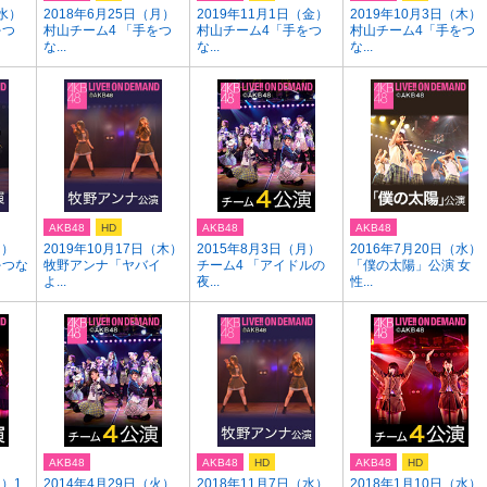
（水）
2018年6月25日（月）
2019年11月1日（金）
2019年10月3日（木）
をつ
村山チーム4 「手をつ
村山チーム4「手をつ
村山チーム4「手をつ
な...
な...
な...
AKB48
HD
AKB48
AKB48
月）
2019年10月17日（木）
2015年8月3日（月）
2016年7月20日（水）
をつな
牧野アンナ「ヤバイ
チーム4 「アイドルの
「僕の太陽」公演 女
よ...
夜...
性...
AKB48
AKB48
HD
AKB48
HD
火）1
2014年4月29日（火）
2018年11月7日（水）
2018年1月10日（水）