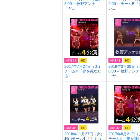
8:00～ 牧野アンナ
4:00～ チームB 
「ヤ...
い...
AKB48
HD
AKB48
HD
2017年7月27日（木）
2019年3月30日（
チーム4 「夢を死なせ
8:30～ 牧野アンナ
る...
「ヤ...
AKB48
HD
AKB48
HD
2018年11月27日（火）
2017年8月21日
村山チーム4 「手をつ...
チーム4 「夢を死