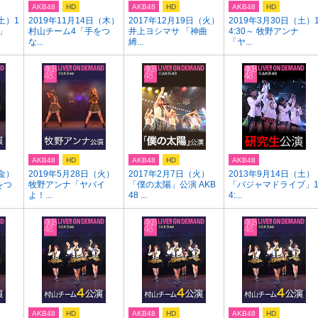
AKB48
HD
AKB48
HD
AKB48
HD
土）1
2019年11月14日（木）
2017年12月19日（火）
2019年3月30日（土）
陽」
村山チーム4「手をつ
井上ヨシマサ 「神曲
4:30～ 牧野アンナ
な...
縛...
「ヤ...
AKB48
HD
AKB48
HD
AKB48
（金）
2019年5月28日（火）
2017年2月7日（火）
2013年9月14日（土）
をつ
牧野アンナ「ヤバイ
「僕の太陽」公演 AKB
「パジャマドライブ」
よ！...
48 ...
4:...
AKB48
HD
AKB48
HD
AKB48
HD