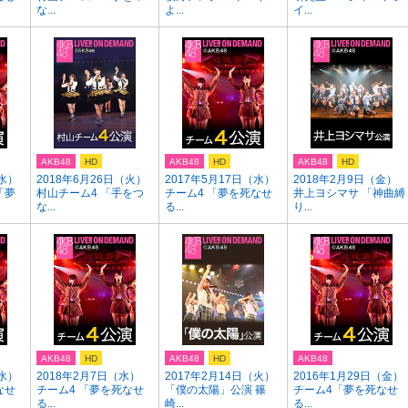
な...
よ...
イ...
AKB48
HD
AKB48
HD
AKB48
HD
（水）
2018年6月26日（火）
2017年5月17日（水）
2018年2月9日（金）
「夢
村山チーム4 「手をつ
チーム4 「夢を死なせ
井上ヨシマサ 「神曲縛
な...
る...
り...
AKB48
HD
AKB48
HD
AKB48
（水）
2018年2月7日（水）
2017年2月14日（火）
2016年1月29日（金）
なせ
チーム4 「夢を死なせ
「僕の太陽」公演 篠
チーム4「夢を死なせ
る...
崎...
る...