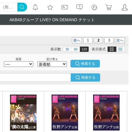
AKB48グループ LIVE!! ON DEMAND チケット
前へ
1
2
3
次へ
画像
テキスト
表示数
表示形式
30
60
120
画質
並び替え
検索する