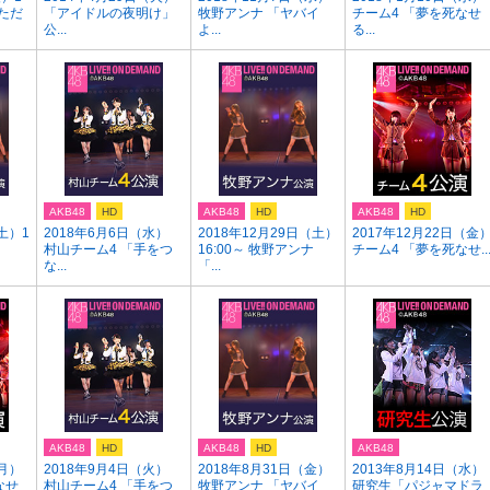
「ただ
「アイドルの夜明け」
牧野アンナ 「ヤバイ
チーム4 「夢を死なせ
公...
よ...
る...
AKB48
HD
AKB48
HD
AKB48
HD
土）1
2018年6月6日（水）
2018年12月29日（土）
2017年12月22日（金
村山チーム4 「手をつ
16:00～ 牧野アンナ
チーム4 「夢を死なせ..
な...
「...
AKB48
HD
AKB48
HD
AKB48
（月）
2018年9月4日（火）
2018年8月31日（金）
2013年8月14日（水）
なせ
村山チーム4 「手をつ
牧野アンナ 「ヤバイ
研究生「パジャマドラ