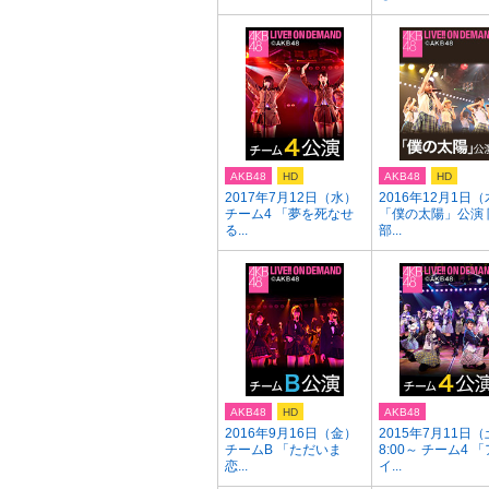
AKB48
HD
AKB48
HD
2017年7月12日（水）
2016年12月1日
チーム4 「夢を死なせ
「僕の太陽」公演 
る...
部...
AKB48
HD
AKB48
2016年9月16日（金）
2015年7月11日（
チームB 「ただいま
8:00～ チーム4 「
恋...
イ...