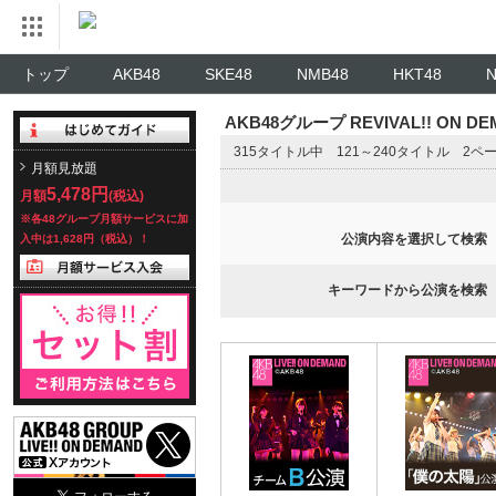
トップ
AKB48
SKE48
NMB48
HKT48
AKB48グループ REVIVAL!! ON 
315タイトル中 121～240タイトル 2ペ
月額見放題
5,478円
月額
(税込)
※各48グループ月額サービスに加
公演内容を選択して検索
入中は1,628円（税込）！
キーワードから公演を検索