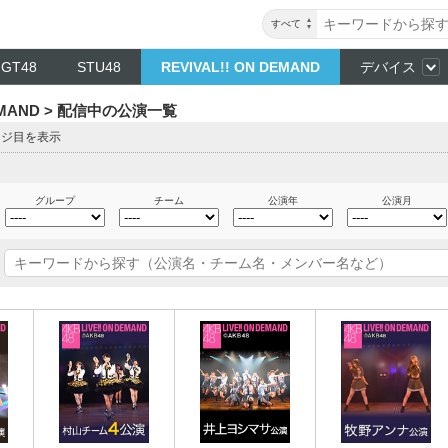
すべて
NGT48
STU48
REVIVAL!! ON DEMAND
デバイス
DEMAND > 配信中の公演一覧
ージ目を表示
グループ
チーム
公演年
公演月