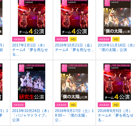
AKB48
HD
AKB48
HD
AKB48
HD
（月）
2017年2月1日（水）
2016年10月21日（金）
2016年11月16日（水
岩
チーム4 「夢を死なせ
チーム4 「夢を死なせ...
「僕の太陽」公演
る...
AKB48
AKB48
HD
AKB48
HD
日）1
2013年10月24日（木）
2016年9月17日（土）1
2016年9月5日（月）
夢
「パジャマドライブ」
8:00～ 「僕の太陽」
チーム4 「夢を死なせ
公演
公...
る...