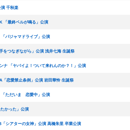
公演 千秋楽
ームK 「最終ベルが鳴る」公演
ームB 「パジャマドライブ」公演
4「手をつなぎながら」公演 浅井七海 生誕祭
牧野アンナ 「ヤバイよ！ついて来れんのか？！」公演
チームA「恋愛禁止条例」公演 岩田華怜 生誕祭
ームB 「ただいま 恋愛中」公演
会いたかった」公演
ムB「シアターの女神」公演 高橋朱里 卒業公演