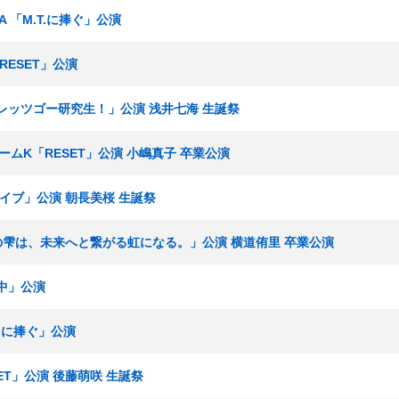
ムA 「M.T.に捧ぐ」公演
RESET」公演
 「レッツゴー研究生！」公演 浅井七海 生誕祭
山チームK「RESET」公演 小嶋真子 卒業公演
ライブ」公演 朝長美桜 生誕祭
その雫は、未来へと繋がる虹になる。」公演 横道侑里 卒業公演
業中」公演
T.に捧ぐ」公演
SET」公演 後藤萌咲 生誕祭