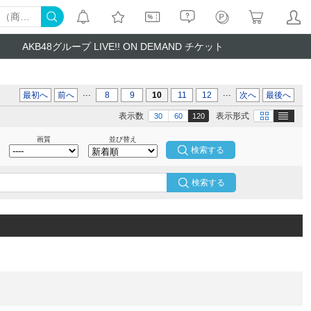
AKB48グループ LIVE!! ON DEMAND チケット
...
...
最初へ
前へ
8
9
10
11
12
次へ
最後へ
テキスト
画像
表示数
表示形式
30
60
120
画質
並び替え
検索する