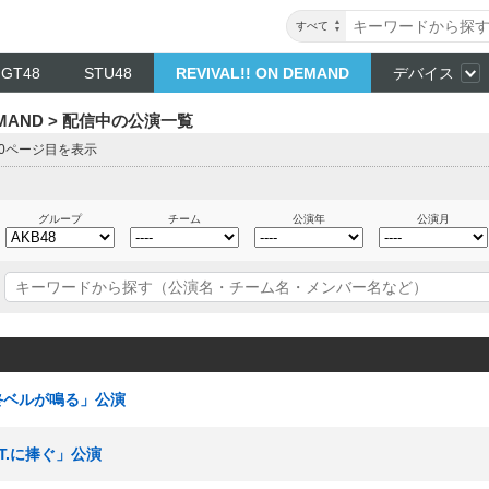
すべて
NGT48
STU48
REVIVAL!! ON DEMAND
デバイス
DEMAND > 配信中の公演一覧
 10ページ目を表示
グループ
チーム
公演年
公演月
最終ベルが鳴る」公演
.T.に捧ぐ」公演