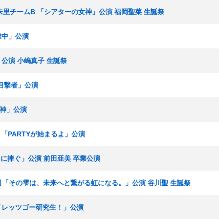
 高橋朱里チームB 「シアターの女神」公演 福岡聖菜 生誕祭
業中」公演
」公演 小嶋真子 生誕祭
「目撃者」公演
女神」公演
ム8 「PARTYが始まるよ」公演
.T.に捧ぐ」公演 前田亜美 卒業公演
湯浅順司「その雫は、未来へと繋がる虹になる。」公演 谷川聖 生誕祭
生 「レッツゴー研究生！」公演