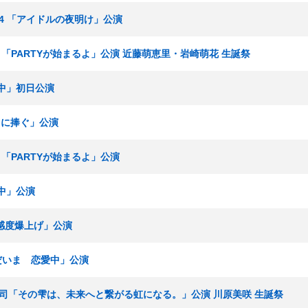
ーム4 「アイドルの夜明け」公演
ム8 「PARTYが始まるよ」公演 近藤萌恵里・岩崎萌花 生誕祭
業中」初日公演
T.に捧ぐ」公演
ム8 「PARTYが始まるよ」公演
業中」公演
好感度爆上げ」公演
ただいま 恋愛中」公演
 湯浅順司「その雫は、未来へと繋がる虹になる。」公演 川原美咲 生誕祭