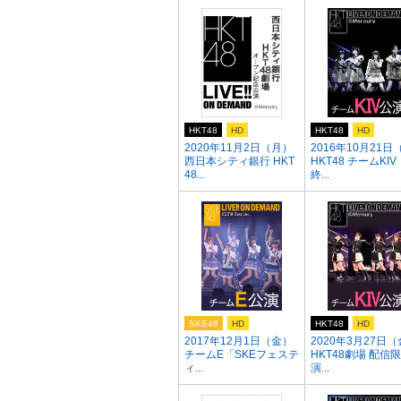
HKT48
HD
HKT48
HD
2020年11月2日（月）
2016年10月21日
西日本シティ銀行 HKT
HKT48 チームKI
48...
終...
SKE48
HD
HKT48
HD
2017年12月1日（金）
2020年3月27日
チームE「SKEフェステ
HKT48劇場 配信
ィ...
演...