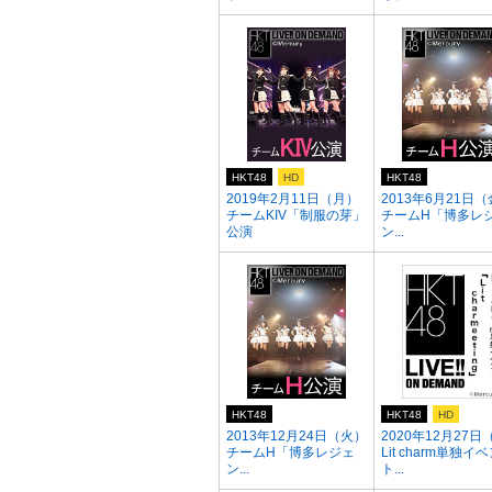
HKT48
HD
HKT48
2019年2月11日（月）
2013年6月21日
チームKIV「制服の芽」
チームH「博多レ
公演
ン...
HKT48
HKT48
HD
2013年12月24日（火）
2020年12月27日
チームH「博多レジェ
Lit charm単独イ
ン...
ト...