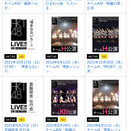
チームKIV「最終ベル
ひまわり組「ただい
チームKIV「制服の芽」
が...
ま...
公演
HKT48
HD
HKT48
HKT48
HD
2021年10月17日（日）
2013年6月12日（水）
2021年12月30日（木）
17:00～ 「博多なない
チームH「博多レジェ
チームH「RESET」公
ろ...
ン...
演 ...
HKT48
HD
HKT48
HD
HKT48
2021年6月27日（日）
2021年6月29日（火）
2013年6月11日（火）
宮脇咲良 壮行会
チームKIV「制服の
チームH「博多レジェ