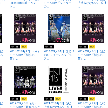
の
Lit charm単独イベン
チームKIV「シアター
「博多なないろ」公演
ト...
の...
...
HKT48
HD
HKT48
HKT48
HD
（金）
2018年10月17日（水）
2014年9月14日（日）1
2019年8月16日（金）
ベル
チームKIV「制服の
7:00～ チームKIV「シ
チームKIV「制服の
芽」...
ア...
芽」...
HKT48
HD
HKT48
HD
HKT48
HD
（金）
2017年9月5日（火）
2021年10月5日（火）
2018年1月29日（月）
の
チームKIV「最終ベルが
「博多なないろ」公演
チームKIV「制服の