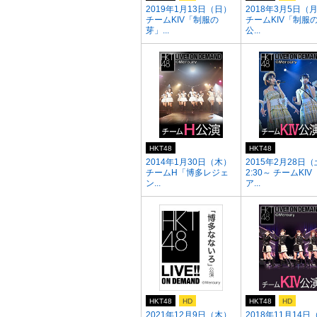
2019年1月13日（日）
2018年3月5日（
チームKIV「制服の
チームKIV「制服
芽」...
公...
HKT48
HKT48
2014年1月30日（木）
2015年2月28日（
チームH「博多レジェ
2:30～ チームKI
ン...
ア...
HKT48
HD
HKT48
HD
2021年12月9日（木）
2018年11月14日