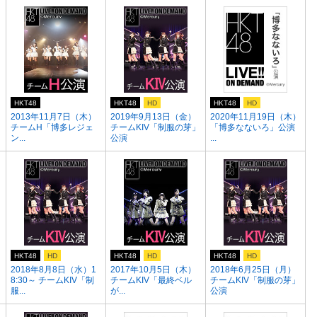
HKT48
HKT48
HD
HKT48
HD
2013年11月7日（木）
2019年9月13日（金）
2020年11月19日（木）
チームH「博多レジェ
チームKIV「制服の芽」
「博多なないろ」公演
ン...
公演
...
HKT48
HD
HKT48
HD
HKT48
HD
）
2018年8月8日（水）1
2017年10月5日（木）
2018年6月25日（月）
8:30～ チームKIV「制
チームKIV「最終ベル
チームKIV「制服の芽」
服...
が...
公演