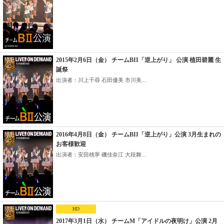
2015年2月6日（金） チームBII「逆上がり」 公演 植田碧麗 生
誕祭
出演者：川上千尋 石田優美 市川美...
2016年4月8日（金） チームBII「逆上がり」公演 3月生まれの
お客様歓迎
出演者：安田桃寧 磯佳奈江 大段舞...
HD
2017年3月1日（水） チームM「アイドルの夜明け」公演 2月