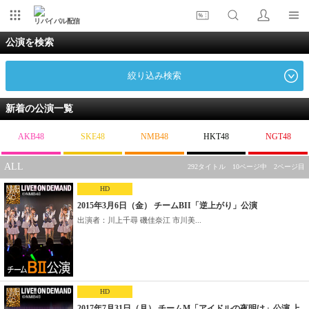
リバイバル配信
公演を検索
絞り込み検索
新着の公演一覧
AKB48
SKE48
NMB48
HKT48
NGT48
ALL
292タイトル 10ページ中 2ページ目
HD
2015年3月6日（金） チームBII「逆上がり」公演
出演者：川上千尋 磯佳奈江 市川美...
HD
2017年7月31日（月） チームM「アイドルの夜明け」公演 上