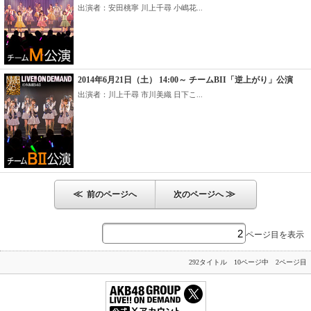
出演者：安田桃寧 川上千尋 小嶋花...
2014年6月21日（土） 14:00～ チームBII「逆上がり」公演
出演者：川上千尋 市川美織 日下こ...
≪
≫
前のページへ
次のページへ
ページ目を表示
292タイトル 10ページ中 2ページ目