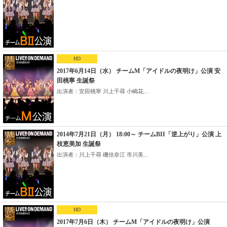
HD
2017年6月14日（水） チームM「アイドルの夜明け」公演 安
田桃寧 生誕祭
出演者：安田桃寧 川上千尋 小嶋花...
2014年7月21日（月） 18:00～ チームBII「逆上がり」公演 上
枝恵美加 生誕祭
出演者：川上千尋 磯佳奈江 市川美...
HD
2017年7月6日（木） チームM「アイドルの夜明け」公演