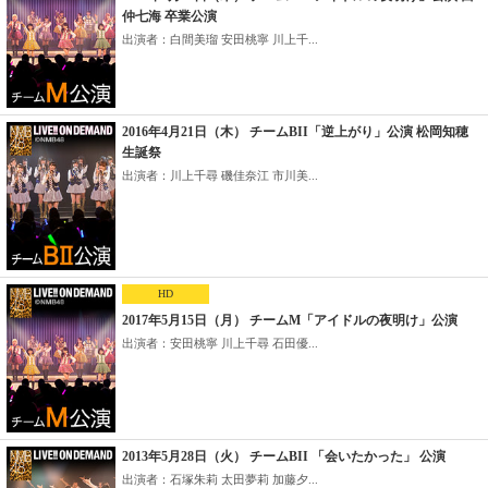
仲七海 卒業公演
出演者：白間美瑠 安田桃寧 川上千...
2016年4月21日（木） チームBII「逆上がり」公演 松岡知穂
生誕祭
出演者：川上千尋 磯佳奈江 市川美...
HD
2017年5月15日（月） チームM「アイドルの夜明け」公演
出演者：安田桃寧 川上千尋 石田優...
2013年5月28日（火） チームBII 「会いたかった」 公演
出演者：石塚朱莉 太田夢莉 加藤夕...