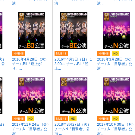
演
演
演 ...
NMB48
NMB48
NMB48
HD
（火）
2016年4月28日（木）
2016年4月3日（日） 1
2018年3月28日（水）
」公
チームBII「逆上が
3:00～ チームBII「逆
チームN「目撃者」公
り」...
上...
演
NMB48
HD
NMB48
HD
NMB48
HD
（日）
2017年11月24日（金）
2018年3月27日（火）
2017年10月30日（月
チームN「目撃者」公
チームN「目撃者」公
チームN「目撃者」公
演
演 ...
演...