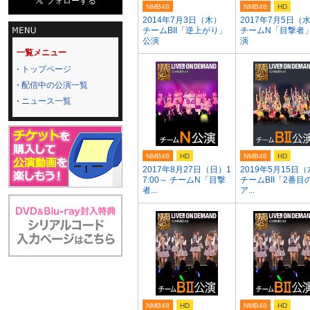
NMB48
NMB48
HD
2014年7月3日（木）
2017年7月5日（
チームBII「逆上がり」
チームN「目撃者
公演
演
一覧メニュー
トップページ
配信中の公演一覧
ニュース一覧
NMB48
HD
NMB48
HD
2017年8月27日（日）1
2019年5月15日
7:00～ チームN「目撃
チームBII「2番目
者...
ア...
NMB48
HD
NMB48
HD