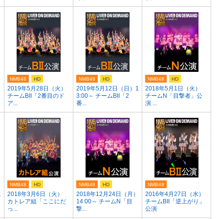
NMB48
HD
NMB48
HD
NMB48
HD
2019年5月28日（火）
2019年5月12日（日）1
2018年5月1日（火）
チームBII「2番目のド
3:00～ チームBII「2
チームN「目撃者」公
ア...
番...
演 ...
NMB48
HD
NMB48
HD
NMB48
1
2018年3月6日（火）
2018年12月24日（月）
2016年4月27日（水）
カトレア組「ここにだ
14:00～ チームN「目
チームBII「逆上がり」
っ...
撃...
公演