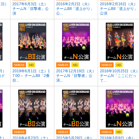
（日）
2017年6月3日（土）
2016年2月2日（火）
2016年2月16日（火）
チームN「目撃者」公
チームBII「逆上がり」
チームBII「逆上がり」
演
公...
公演
NMB48
HD
NMB48
HD
NMB48
HD
（月）
2019年6月1日（土）1
2017年12月19日（火）
2016年10月25日（火
のド
7:00～ チームBII「2番
チームN「目撃者」公
チームN「ここにだっ
目...
演...
て...
NMB48
NMB48
NMB48
HD
（土）
2016年4月23日（土）
2015年5月29日（金）
2018年3月9日（金）