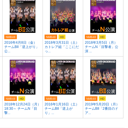
NMB48
NMB48
HD
NMB48
HD
2016年4月8日（金）
2018年3月31日（土）
2018年3月5日（月）
チームBII「逆上がり」
カトレア組「ここにだ
チームN「目撃者」公
公...
っ...
演 ...
NMB48
HD
NMB48
NMB48
HD
）
2018年12月24日（月）
2016年1月16日（土）
2019年5月20日（月）
18:30～ チームN「目
チームBII「逆上が
チームBII「2番目のド
撃...
り」...
ア...