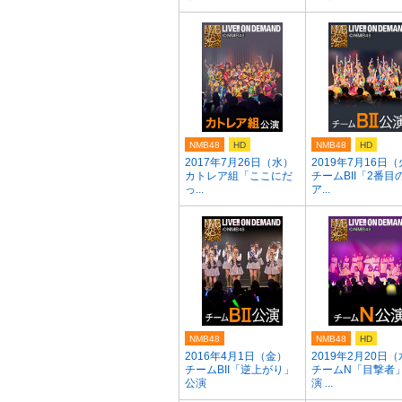
NMB48
HD
NMB48
HD
2017年7月26日（水）
2019年7月16日
カトレア組「ここにだ
チームBII「2番目
っ...
ア...
NMB48
NMB48
HD
2016年4月1日（金）
2019年2月20日
チームBII「逆上がり」
チームN「目撃者
公演
演 ...