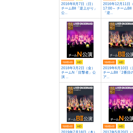
2016年8月7日（日）
2016年12月11日
チームBII「逆上がり」
17:00～ チームBII
公...
「逆...
NMB48
HD
NMB48
HD
2018年3月2日（金）
2019年6月10日
チームN「目撃者」公
チームBII「2番目
演 ...
ア...
NMB48
HD
NMB48
HD
2019年7月18日（木）
2017年5月20日