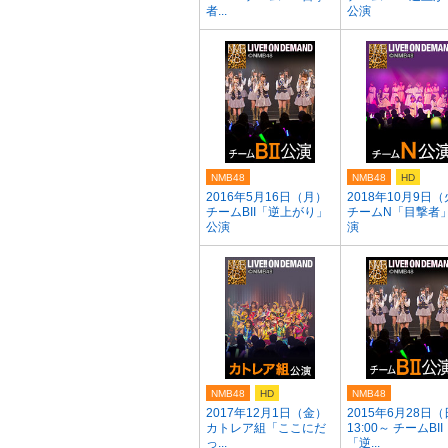
者...
公演
NMB48
NMB48
HD
2016年5月16日（月）
2018年10月9日
チームBII「逆上がり」
チームN「目撃者
公演
演
NMB48
HD
NMB48
2017年12月1日（金）
2015年6月28日
カトレア組「ここにだ
13:00～ チームBII
っ...
「逆...