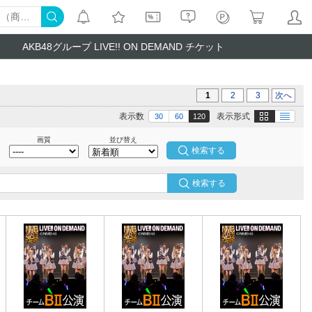
AKB48グループ LIVE!! ON DEMAND チケット
1
2
3
次へ
画像
テキスト
表示数
表示形式
30
60
120
画質
並び替え
検索する