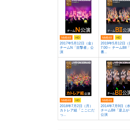
NMB48
HD
NMB48
HD
2017年5月12日（金）
2019年5月12日（
チームN「目撃者」公
7:00～ チームBII「
演
番...
NMB48
HD
NMB48
2018年7月2日（月）
2014年7月9日（
カトレア組「ここにだ
チームBII「逆上
っ...
公演