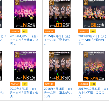
NMB48
HD
NMB48
NMB48
HD
日）1
2018年4月27日（金）
2015年2月6日（金）
2019年3月25日（月）
2
チームN「目撃者」公
チームBII「逆上がり」
チームBII「2番目のド
演 ...
...
ア...
NMB48
HD
NMB48
NMB48
HD
水）
2019年2月1日（金）
2016年4月15日（金）
2017年10月31日（火
がり」
チームN「目撃者」公
チームBII「逆上がり」
カトレア組「ここに
演
公演
だ...