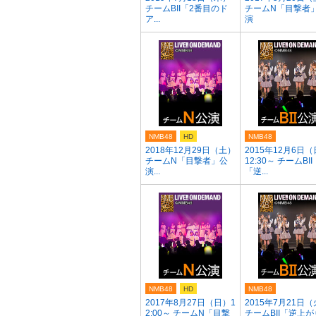
チームBII「2番目のド
チームN「目撃者
ア...
演
NMB48
HD
NMB48
2018年12月29日（土）
2015年12月6日
チームN「目撃者」公
12:30～ チームBII
演...
「逆...
NMB48
HD
NMB48
2017年8月27日（日）1
2015年7月21日
2:00～ チームN「目撃
チームBII「逆上