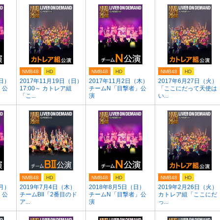
NMB48
HD
NMB48
HD
NMB48
HD
（日）
2017年11月19日（日）
2017年11月2日（木）
2017年6月27日（火）
」公
17:00～ カトレア組
チームN「目撃者」公
「ここにだって天使は
「こ...
演
い...
NMB48
HD
NMB48
HD
NMB48
HD
（月）
2019年7月4日（木）
2018年8月5日（日）
2019年2月26日（火）
」公
チームBII「2番目のド
チームN「目撃者」公
カトレア組「ここにだ
ア...
演
っ...