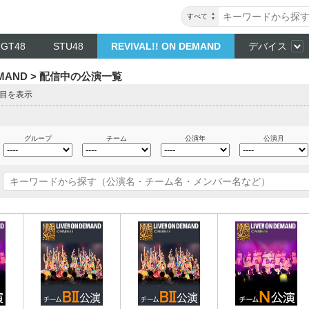
すべて
NGT48
STU48
REVIVAL!! ON DEMAND
デバイス
DEMAND > 配信中の公演一覧
ジ目を表示
グループ
チーム
公演年
公演月