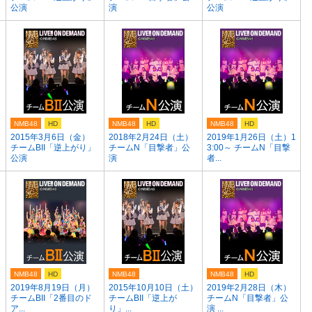
公演
演
公演
NMB48
HD
NMB48
HD
NMB48
HD
2015年3月6日（金）
2018年2月24日（土）
2019年1月26日（土）1
チームBII「逆上がり」
チームN「目撃者」公
3:00～ チームN「目撃
公演
演
者...
NMB48
HD
NMB48
NMB48
HD
）
2019年8月19日（月）
2015年10月10日（土）
2019年2月28日（木）
チームBII「2番目のド
チームBII「逆上が
チームN「目撃者」公
ア...
り」...
演 ...