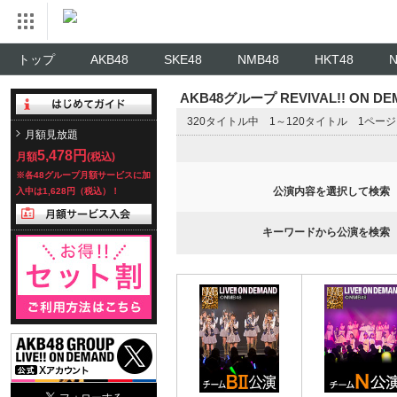
トップ
AKB48
SKE48
NMB48
HKT48
AKB48グループ REVIVAL!! ON 
320タイトル中 1～120タイトル 1ペー
月額見放題
5,478円
月額
(税込)
※各48グループ月額サービスに加
公演内容を選択して検索
入中は1,628円（税込）！
キーワードから公演を検索