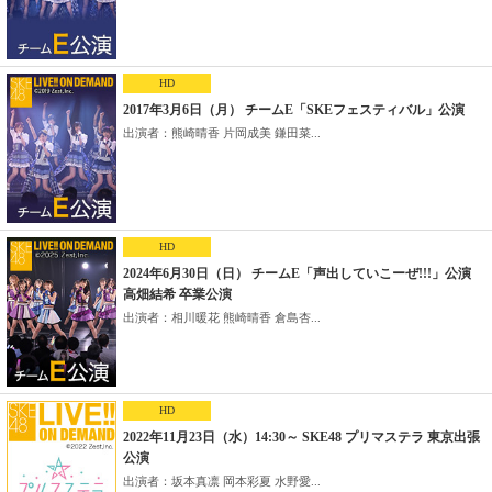
HD
2017年3月6日（月） チームE「SKEフェスティバル」公演
出演者：熊崎晴香 片岡成美 鎌田菜...
HD
2024年6月30日（日） チームE「声出していこーぜ!!!」公演
高畑結希 卒業公演
出演者：相川暖花 熊崎晴香 倉島杏...
HD
2022年11月23日（水）14:30～ SKE48 プリマステラ 東京出張
公演
出演者：坂本真凛 岡本彩夏 水野愛...