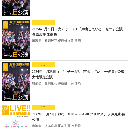
HD
2025年1月21日（火） チームE「声出していこーぜ!!!」公演
菅原茉椰 生誕祭
出演者：相川暖花 伊藤虹々美 熊崎...
HD
2024年11月23日（土） チームE「声出していこーぜ!!!」公演
女性限定公演
出演者：相川暖花 伊藤虹々美 熊崎...
HD
2022年11月23日（水）19:00～ SKE48 プリマステラ 東京出張
公演
出演者：坂本真凛 岡本彩夏 水野愛...