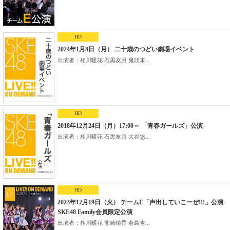
HD
2024年1月8日（月） 二十歳のつどい劇場イベント
出演者：相川暖花 石黒友月 鬼頭未...
HD
2018年12月24日（月）17:00～ 「青春ガールズ」公演
出演者：相川暖花 石黒友月 大谷悠...
HD
2023年12月19日（火） チームE「声出していこーぜ!!!」公演
SKE48 Family会員限定公演
出演者：相川暖花 熊崎晴香 倉島杏...