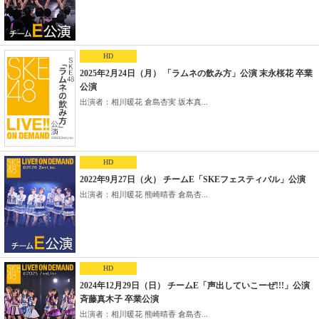
HD
2025年2月24日（月） 「ラムネの飲み方」公演 末永桜花 卒業
公演
出演者：相川暖花 倉島杏実 坂本真...
HD
2022年9月27日（火） チームE「SKEフェスティバル」公演
出演者：相川暖花 熊崎晴香 倉島杏...
HD
2024年12月29日（日） チームE「声出していこーぜ!!!」公演
斉藤真木子 卒業公演
出演者：相川暖花 熊崎晴香 倉島杏...