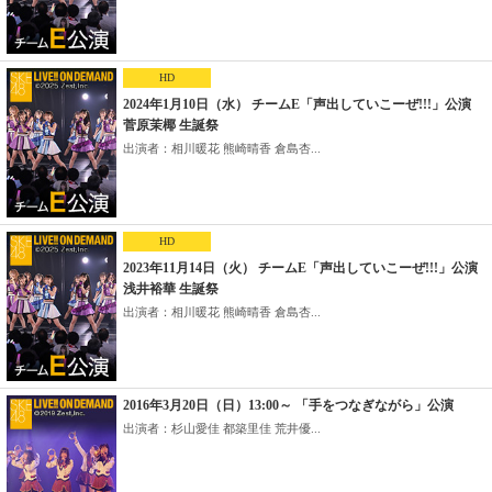
HD
2024年1月10日（水） チームE「声出していこーぜ!!!」公演
菅原茉椰 生誕祭
出演者：相川暖花 熊崎晴香 倉島杏...
HD
2023年11月14日（火） チームE「声出していこーぜ!!!」公演
浅井裕華 生誕祭
出演者：相川暖花 熊崎晴香 倉島杏...
2016年3月20日（日）13:00～ 「手をつなぎながら」公演
出演者：杉山愛佳 都築里佳 荒井優...