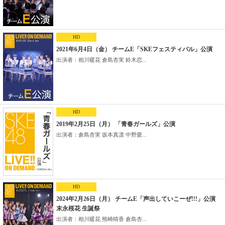
HD
2021年6月4日（金） チームE「SKEフェスティバル」公演
出演者：相川暖花 倉島杏実 鈴木恋...
HD
2019年2月25日（月） 「青春ガールズ」公演
出演者：倉島杏実 坂本真凛 中野愛...
HD
2024年2月26日（月） チームE「声出していこーぜ!!!」公演
末永桜花 生誕祭
出演者：相川暖花 熊崎晴香 倉島杏...