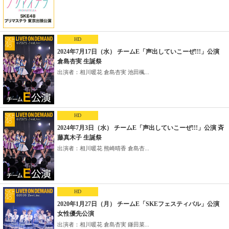
HD
2024年7月17日（水） チームE「声出していこーぜ!!!」公演
倉島杏実 生誕祭
出演者：相川暖花 倉島杏実 池田楓...
HD
2024年7月3日（水） チームE「声出していこーぜ!!!」公演 斉
藤真木子 生誕祭
出演者：相川暖花 熊崎晴香 倉島杏...
HD
2020年1月27日（月） チームE「SKEフェスティバル」公演
女性優先公演
出演者：相川暖花 倉島杏実 鎌田菜...