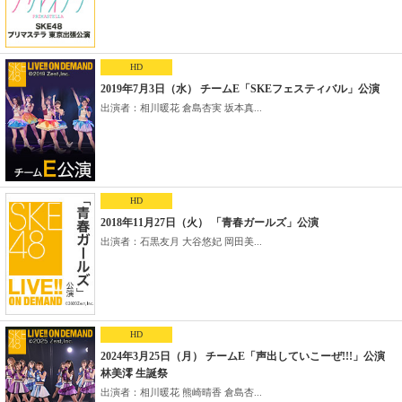
HD
2019年7月3日（水） チームE「SKEフェスティバル」公演
出演者：相川暖花 倉島杏実 坂本真...
HD
2018年11月27日（火） 「青春ガールズ」公演
出演者：石黒友月 大谷悠妃 岡田美...
HD
2024年3月25日（月） チームE「声出していこーぜ!!!」公演
林美澪 生誕祭
出演者：相川暖花 熊崎晴香 倉島杏...