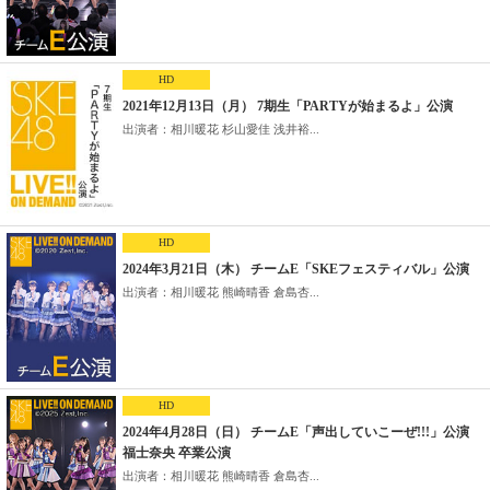
HD
2021年12月13日（月） 7期生「PARTYが始まるよ」公演
出演者：相川暖花 杉山愛佳 浅井裕...
HD
2024年3月21日（木） チームE「SKEフェスティバル」公演
出演者：相川暖花 熊崎晴香 倉島杏...
HD
2024年4月28日（日） チームE「声出していこーぜ!!!」公演
福士奈央 卒業公演
出演者：相川暖花 熊崎晴香 倉島杏...