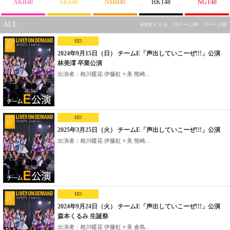
AKB48
SKE48
NMB48
HKT48
NGT48
ALL
438タイトル 15ページ中 2ページ目
HD
2024年9月15日（日） チームE「声出していこーぜ!!!」公演
林美澪 卒業公演
出演者：相川暖花 伊藤虹々美 熊崎...
HD
2025年3月25日（火） チームE「声出していこーぜ!!!」公演
出演者：相川暖花 伊藤虹々美 熊崎...
HD
2024年9月24日（火） チームE「声出していこーぜ!!!」公演
森本くるみ 生誕祭
出演者：相川暖花 伊藤虹々美 倉島...