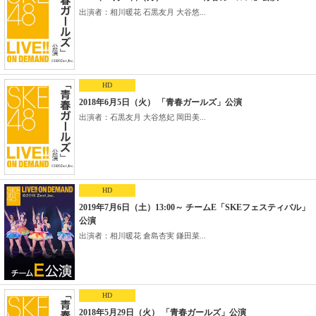
出演者：相川暖花 石黒友月 大谷悠...
HD
2018年6月5日（火） 「青春ガールズ」公演
出演者：石黒友月 大谷悠妃 岡田美...
HD
2019年7月6日（土）13:00～ チームE「SKEフェスティバル」
公演
出演者：相川暖花 倉島杏実 鎌田菜...
HD
2018年5月29日（火） 「青春ガールズ」公演