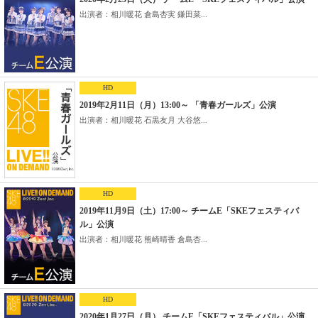
出演者：相川暖花 倉島杏実 鎌田菜...
HD
2019年2月11日（月）13:00～ 「青春ガールズ」公演
出演者：相川暖花 石黒友月 大谷悠...
HD
2019年11月9日（土）17:00～ チームE「SKEフェスティバ
ル」公演
出演者：相川暖花 熊崎晴香 倉島杏...
HD
2020年1月27日（月） チームE「SKEフェスティバル」公演