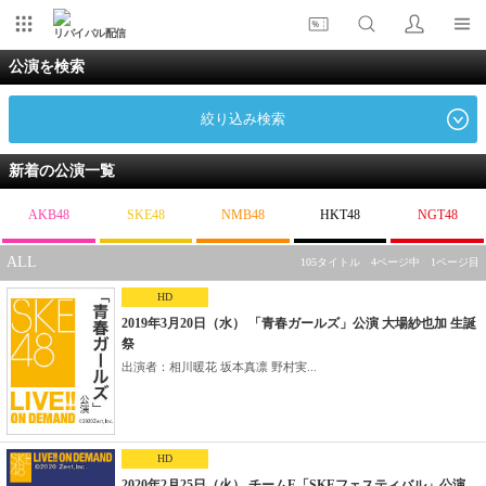
リバイバル配信
公演を検索
絞り込み検索
新着の公演一覧
AKB48
SKE48
NMB48
HKT48
NGT48
ALL
105タイトル 4ページ中 1ページ目
HD
2019年3月20日（水） 「青春ガールズ」公演 大場紗也加 生誕
祭
出演者：相川暖花 坂本真凛 野村実...
HD
2020年2月25日（火） チームE「SKEフェスティバル」公演