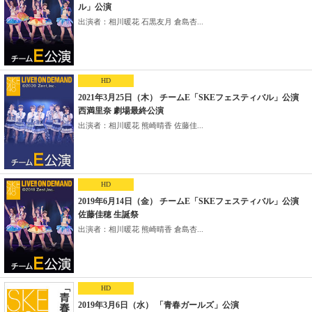
ル」公演
出演者：相川暖花 石黒友月 倉島杏...
HD
2021年3月25日（木） チームE「SKEフェスティバル」公演
西満里奈 劇場最終公演
出演者：相川暖花 熊崎晴香 佐藤佳...
HD
2019年6月14日（金） チームE「SKEフェスティバル」公演
佐藤佳穂 生誕祭
出演者：相川暖花 熊崎晴香 倉島杏...
HD
2019年3月6日（水） 「青春ガールズ」公演