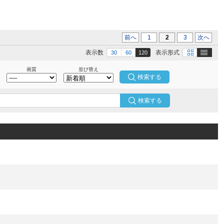
前へ
1
2
3
次へ
テキスト
画像
表示数
表示形式
30
60
120
画質
並び替え
検索する