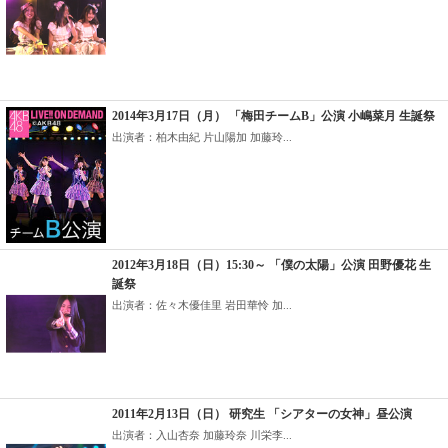
2014年3月17日（月） 「梅田チームB」公演 小嶋菜月 生誕祭
出演者：柏木由紀 片山陽加 加藤玲...
2012年3月18日（日）15:30～ 「僕の太陽」公演 田野優花 生
誕祭
出演者：佐々木優佳里 岩田華怜 加...
2011年2月13日（日） 研究生 「シアターの女神」昼公演
出演者：入山杏奈 加藤玲奈 川栄李...