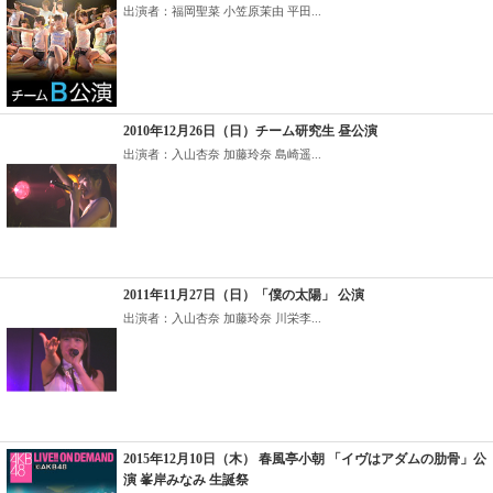
出演者：福岡聖菜 小笠原茉由 平田...
2010年12月26日（日）チーム研究生 昼公演
出演者：入山杏奈 加藤玲奈 島崎遥...
2011年11月27日（日）「僕の太陽」 公演
出演者：入山杏奈 加藤玲奈 川栄李...
2015年12月10日（木） 春風亭小朝 「イヴはアダムの肋骨」公
演 峯岸みなみ 生誕祭