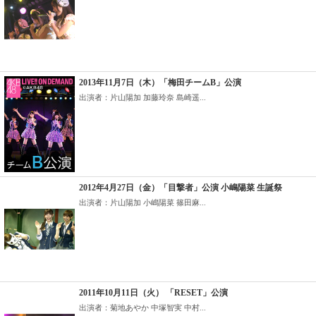
2013年11月7日（木）「梅田チームB」公演
出演者：片山陽加 加藤玲奈 島崎遥...
2012年4月27日（金）「目撃者」公演 小嶋陽菜 生誕祭
出演者：片山陽加 小嶋陽菜 篠田麻...
2011年10月11日（火） 「RESET」公演
出演者：菊地あやか 中塚智実 中村...