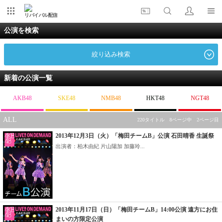
リバイバル配信
公演を検索
絞り込み検索
新着の公演一覧
AKB48
SKE48
NMB48
HKT48
NGT48
ALL
220タイトル 8ページ中 2ページ目
2013年12月3日（火）「梅田チームB」公演 石田晴香 生誕祭
出演者：柏木由紀 片山陽加 加藤玲...
2013年11月17日（日）「梅田チームB」14:00公演 遠方にお住
まいの方限定公演