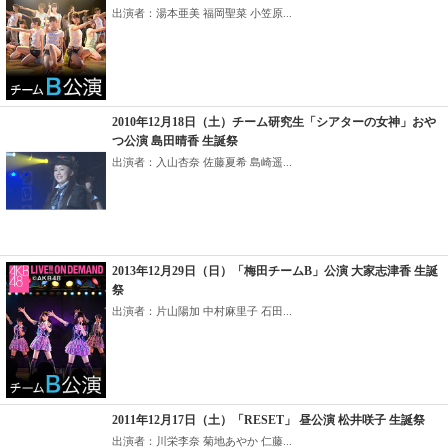
出演者：湯本亜美 福岡聖菜 小笠原...
2010年12月18日（土）チーム研究生「シアターの女神」おや
つ公演 島田晴香 生誕祭
出演者：入山杏奈 佐藤夏希 島崎遥...
2013年12月29日（日）「梅田チームB」公演 大家志津香 生誕
祭
出演者：片山陽加 中村麻里子 石田...
2011年12月17日（土）「RESET」 昼公演 松井咲子 生誕祭
出演者：川栄李奈 菊地あやか 仁藤...