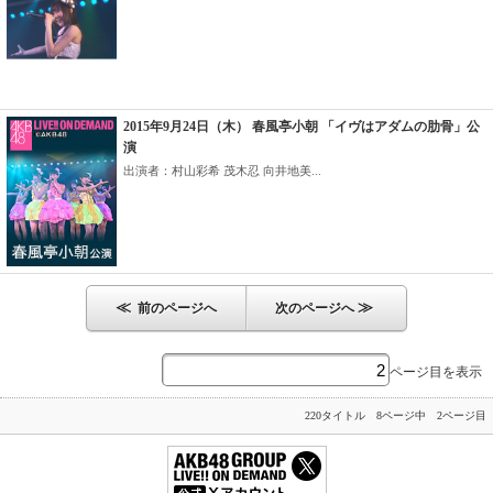
2015年9月24日（木） 春風亭小朝 「イヴはアダムの肋骨」公
演
出演者：村山彩希 茂木忍 向井地美...
≪
≫
前のページへ
次のページへ
ページ目を表示
220タイトル 8ページ中 2ページ目