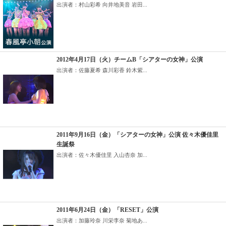
出演者：村山彩希 向井地美音 岩田...
2012年4月17日（火）チームB「シアターの女神」公演
出演者：佐藤夏希 森川彩香 鈴木紫...
2011年9月16日（金）「シアターの女神」公演 佐々木優佳里
生誕祭
出演者：佐々木優佳里 入山杏奈 加...
2011年6月24日（金）「RESET」公演
出演者：加藤玲奈 川栄李奈 菊地あ...