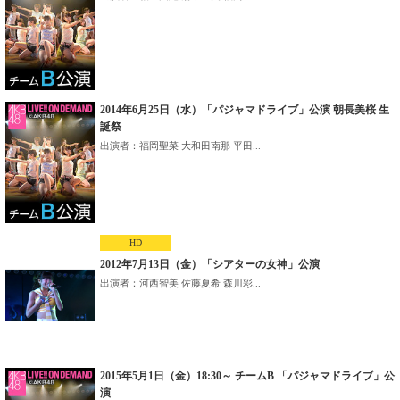
2014年6月25日（水）「パジャマドライブ」公演 朝長美桜 生
誕祭
出演者：福岡聖菜 大和田南那 平田...
HD
2012年7月13日（金）「シアターの女神」公演
出演者：河西智美 佐藤夏希 森川彩...
2015年5月1日（金）18:30～ チームB 「パジャマドライブ」公
演