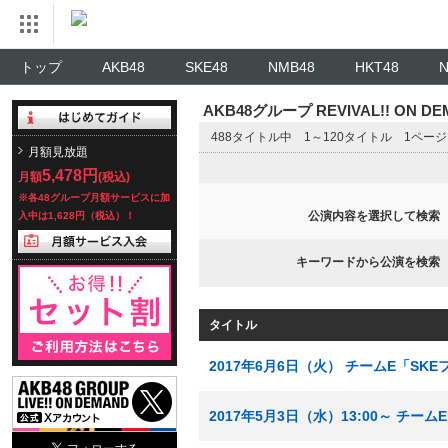
トップ
AKB48
SKE48
NMB48
HKT48
AKB48グループ REVIVAL!! ON 
488タイトル中 1～120タイトル 1ペー
月額見放題
5,478円
月額
(税込)
※各48グループ月額サービスに加
公演内容を選択して検索
入中は1,628円（税込）！
キーワードから公演を検索
タイトル
2017年6月6日（火） チームE「SK
2017年5月3日（水）13:00～ チー