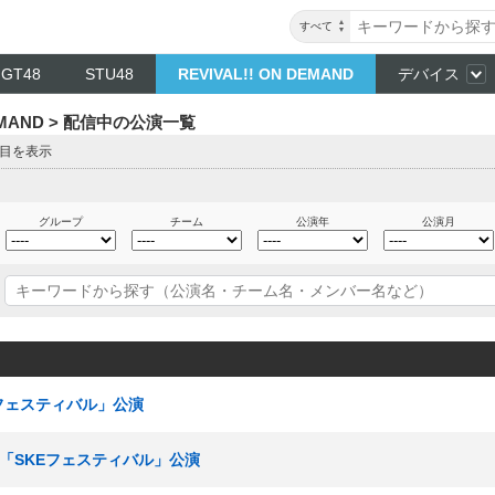
すべて
NGT48
STU48
REVIVAL!! ON DEMAND
デバイス
DEMAND > 配信中の公演一覧
ジ目を表示
グループ
チーム
公演年
公演月
Eフェスティバル」公演
ムE「SKEフェスティバル」公演