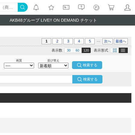
AKB48グループ LIVE!! ON DEMAND チケット
...
1
2
3
4
5
次へ
最後へ
テキスト
画像
表示数
表示形式
30
60
120
画質
並び替え
検索する