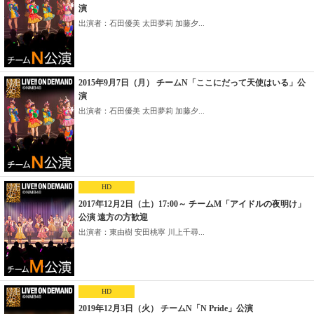
演
出演者：石田優美 太田夢莉 加藤夕...
2015年9月7日（月） チームN「ここにだって天使はいる」公
演
出演者：石田優美 太田夢莉 加藤夕...
HD
2017年12月2日（土）17:00～ チームM「アイドルの夜明け」
公演 遠方の方歓迎
出演者：東由樹 安田桃寧 川上千尋...
HD
2019年12月3日（火） チームN「N Pride」公演