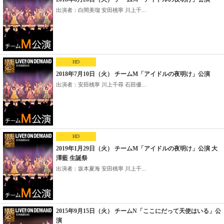
出演者：白間美瑠 安田桃寧 川上千...
HD
2018年7月10日（火） チームM「アイドルの夜明け」公演
出演者：安田桃寧 川上千尋 石田優...
HD
2019年1月29日（火） チームM「アイドルの夜明け」公演 大
澤藍 生誕祭
出演者：坂本夏海 安田桃寧 川上千...
2015年9月15日（火） チームN「ここにだって天使はいる」公
演