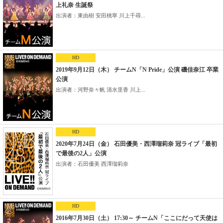
上礼奈 生誕祭
出演者：東由樹 安田桃寧 川上千尋...
HD
2019年9月12日（木） チームN「N Pride」公演 磯佳奈江 卒業
公演
出演者：河野奈々帆 清水里香 川上...
HD
2020年7月24日（金） 石田優美・西澤瑠莉奈 冠ライブ「最初
で最後の2人」公演
出演者：石田優美 西澤瑠莉奈
HD
2016年7月30日（土） 17:30～ チームN「ここにだって天使は