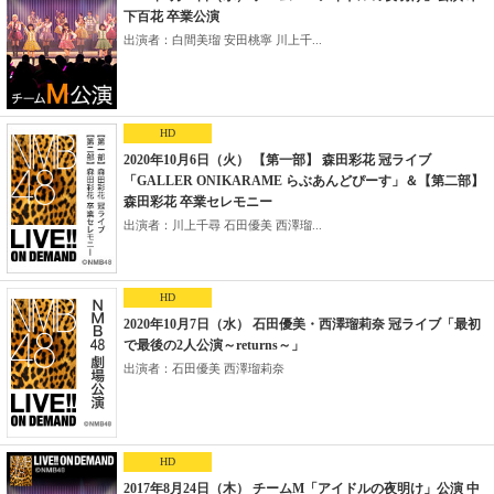
下百花 卒業公演
出演者：白間美瑠 安田桃寧 川上千...
HD
2020年10月6日（火） 【第一部】 森田彩花 冠ライブ
「GALLER ONIKARAME らぶあんどぴーす」＆【第二部】
森田彩花 卒業セレモニー
出演者：川上千尋 石田優美 西澤瑠...
HD
2020年10月7日（水） 石田優美・西澤瑠莉奈 冠ライブ「最初
で最後の2人公演～returns～」
出演者：石田優美 西澤瑠莉奈
HD
2017年8月24日（木） チームM「アイドルの夜明け」公演 中