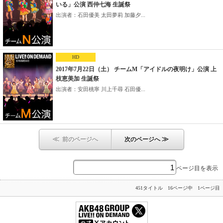
いる」公演 西仲七海 生誕祭
出演者：石田優美 太田夢莉 加藤夕...
HD
2017年7月22日（土） チームM「アイドルの夜明け」公演 上
枝恵美加 生誕祭
出演者：安田桃寧 川上千尋 石田優...
≪
≫
前のページへ
次のページへ
ページ目を表示
451タイトル 16ページ中 1ページ目