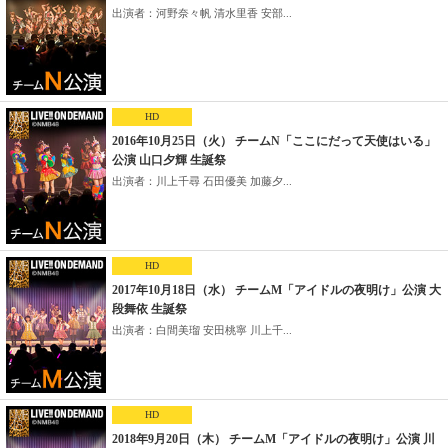
出演者：河野奈々帆 清水里香 安部...
HD
2016年10月25日（火） チームN「ここにだって天使はいる」
公演 山口夕輝 生誕祭
出演者：川上千尋 石田優美 加藤夕...
HD
2017年10月18日（水） チームM「アイドルの夜明け」公演 大
段舞依 生誕祭
出演者：白間美瑠 安田桃寧 川上千...
HD
2018年9月20日（木） チームM「アイドルの夜明け」公演 川