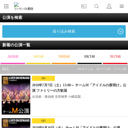
リバイバル配信
公演を検索
絞り込み検索
新着の公演一覧
AKB48
SKE48
NMB48
HKT48
NGT48
ALL
451タイトル 16ページ中 1ページ目
HD
2018年7月7日（土）13:00～ チームM「アイドルの夜明け」公
演 ファミリーの方歓迎
出演者：東由樹 安田桃寧 小嶋花梨...
HD
2018年6月26日（火） チームM「アイドルの夜明け」公演