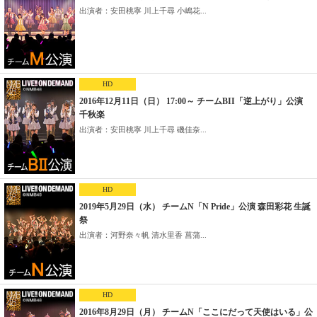
出演者：安田桃寧 川上千尋 小嶋花...
HD
2016年12月11日（日） 17:00～ チームBII「逆上がり」公演
千秋楽
出演者：安田桃寧 川上千尋 磯佳奈...
HD
2019年5月29日（水） チームN「N Pride」公演 森田彩花 生誕
祭
出演者：河野奈々帆 清水里香 菖蒲...
HD
2016年8月29日（月） チームN「ここにだって天使はいる」公