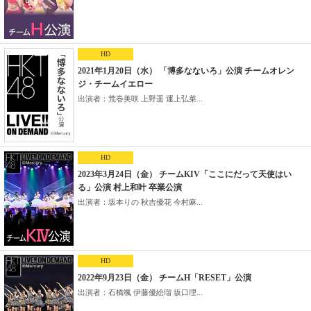
HD
2021年1月20日（水） 「博多なないろ」公演 チームオレン
ジ・チームイエロー
出演者：荒巻美咲 上野遥 運上弘菜...
HD
2023年3月24日（金） チームKIV「ここにだって天使はい
る」公演 村上和叶 卒業公演
出演者：坂本りの 秋吉優花 今村麻...
HD
2022年9月23日（金） チームH「RESET」公演
出演者：石橋颯 伊藤優絵瑠 坂口理...