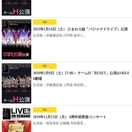
HD
2023年1月14日（土） ひまわり組「パジャマドライブ」公演
出演者：伊藤優絵瑠 川平聖 坂本り...
HD
2019年2月9日（土）17:00～ チームH「RESET」公演@SKE4
8劇場
出演者：伊藤優絵瑠 上野遥 神志那...
HD
2019年11月25日（月） 8周年前夜祭コンサート
出演者：荒巻美咲 石橋颯 市村愛里...