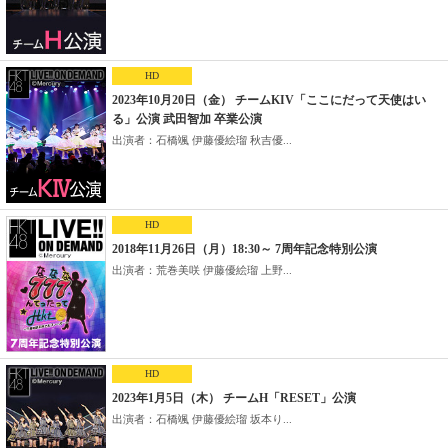
HD
2023年10月20日（金） チームKIV「ここにだって天使はい
る」公演 武田智加 卒業公演
出演者：石橋颯 伊藤優絵瑠 秋吉優...
HD
2018年11月26日（月）18:30～ 7周年記念特別公演
出演者：荒巻美咲 伊藤優絵瑠 上野...
HD
2023年1月5日（木） チームH「RESET」公演
出演者：石橋颯 伊藤優絵瑠 坂本り...