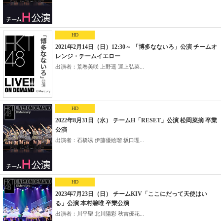
HD
2021年2月14日（日）12:30～ 「博多なないろ」公演 チームオ
レンジ・チームイエロー
出演者：荒巻美咲 上野遥 運上弘菜...
HD
2022年8月31日（水） チームH「RESET」公演 松岡菜摘 卒業
公演
出演者：石橋颯 伊藤優絵瑠 坂口理...
HD
2023年7月23日（日） チームKIV「ここにだって天使はい
る」公演 本村碧唯 卒業公演
出演者：川平聖 北川陽彩 秋吉優花...