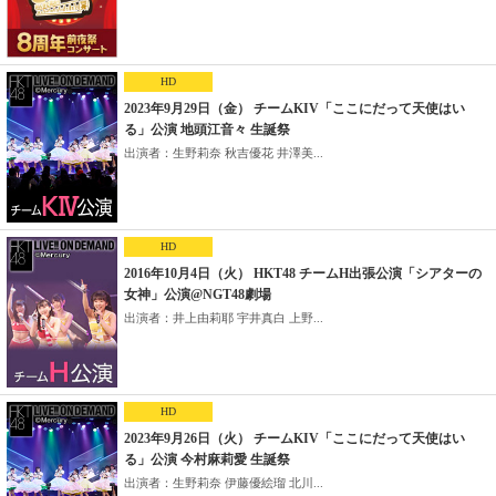
HD
2023年9月29日（金） チームKIV「ここにだって天使はい
る」公演 地頭江音々 生誕祭
出演者：生野莉奈 秋吉優花 井澤美...
HD
2016年10月4日（火） HKT48 チームH出張公演「シアターの
女神」公演@NGT48劇場
出演者：井上由莉耶 宇井真白 上野...
HD
2023年9月26日（火） チームKIV「ここにだって天使はい
る」公演 今村麻莉愛 生誕祭
出演者：生野莉奈 伊藤優絵瑠 北川...