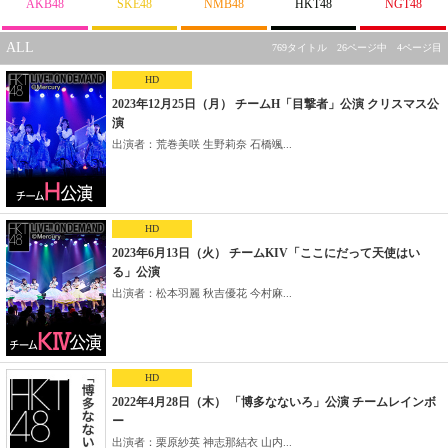
AKB48
SKE48
NMB48
HKT48
NGT48
ALL
769タイトル 26ページ中 4ページ目
HD
2023年12月25日（月） チームH「目撃者」公演 クリスマス公
演
出演者：荒巻美咲 生野莉奈 石橋颯...
HD
2023年6月13日（火） チームKIV「ここにだって天使はい
る」公演
出演者：松本羽麗 秋吉優花 今村麻...
HD
2022年4月28日（木） 「博多なないろ」公演 チームレインボ
ー
出演者：栗原紗英 神志那結衣 山内...