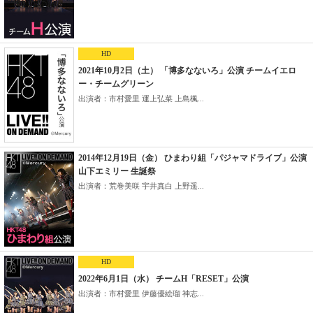
HD
2021年10月2日（土） 「博多なないろ」公演 チームイエロ
ー・チームグリーン
出演者：市村愛里 運上弘菜 上島楓...
2014年12月19日（金） ひまわり組「パジャマドライブ」公演
山下エミリー 生誕祭
出演者：荒巻美咲 宇井真白 上野遥...
HD
2022年6月1日（水） チームH「RESET」公演
出演者：市村愛里 伊藤優絵瑠 神志...