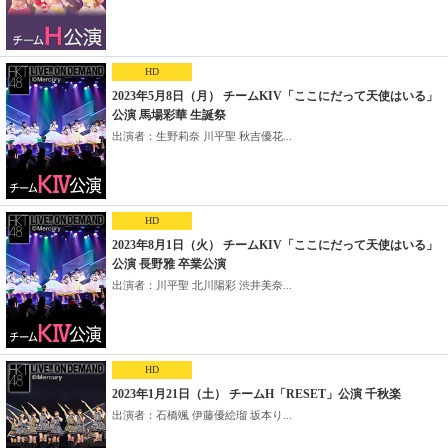
HD
2023年5月8日（月） チームKIV「ここにだって天使はいる」
公演 馬場彩華 生誕祭
出演者：生野莉奈 川平聖 秋吉優花...
HD
2023年8月1日（火） チームKIV「ここにだって天使はいる」
公演 長野雅 卒業公演
出演者：川平聖 北川陽彩 渋井美奈...
HD
2023年1月21日（土） チームH「RESET」公演 千秋楽
出演者：石橋颯 伊藤優絵瑠 坂本り...