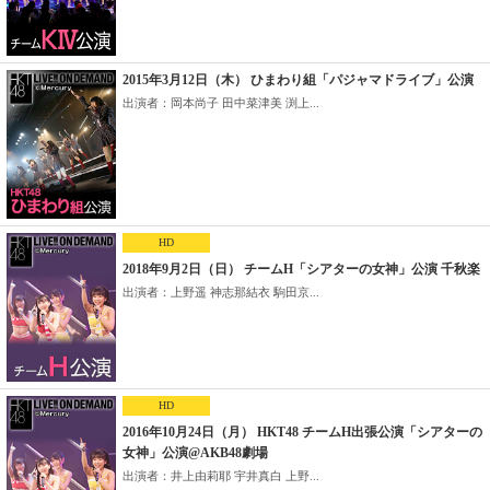
2015年3月12日（木） ひまわり組「パジャマドライブ」公演
出演者：岡本尚子 田中菜津美 渕上...
HD
2018年9月2日（日） チームH「シアターの女神」公演 千秋楽
出演者：上野遥 神志那結衣 駒田京...
HD
2016年10月24日（月） HKT48 チームH出張公演「シアターの
女神」公演@AKB48劇場
出演者：井上由莉耶 宇井真白 上野...