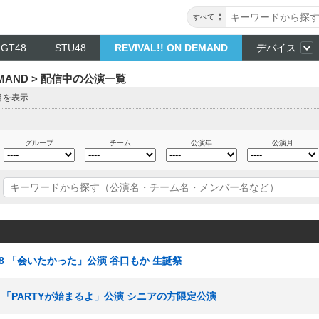
すべて
NGT48
STU48
REVIVAL!! ON DEMAND
デバイス
DEMAND > 配信中の公演一覧
目を表示
グループ
チーム
公演年
公演月
ーム8 「会いたかった」公演 谷口もか 生誕祭
ム8 「PARTYが始まるよ」公演 シニアの方限定公演