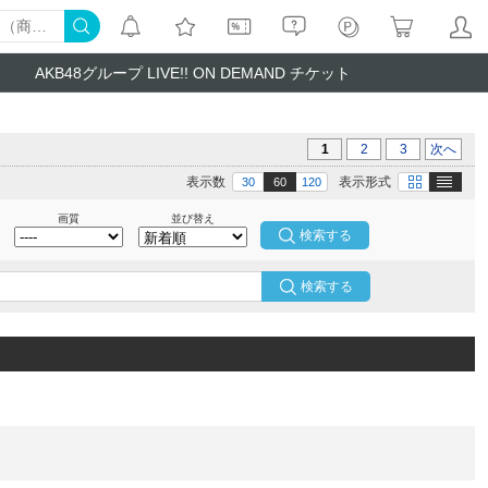
AKB48グループ LIVE!! ON DEMAND チケット
1
2
3
次へ
テキスト
画像
表示数
表示形式
30
60
120
画質
並び替え
検索する