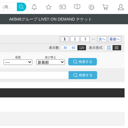
AKB48グループ LIVE!! ON DEMAND チケット
...
1
2
3
次へ
最後へ
テキスト
画像
表示数
表示形式
30
60
120
画質
並び替え
検索する