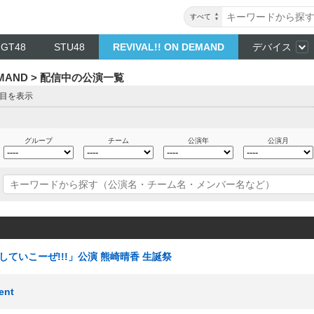
すべて
NGT48
STU48
REVIVAL!! ON DEMAND
デバイス
DEMAND > 配信中の公演一覧
ジ目を表示
グループ
チーム
公演年
公演月
出していこーぜ!!!」公演 熊崎晴香 生誕祭
ent