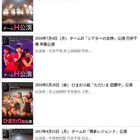
2016年7月4日（月） チームH「シアターの女神」公演 穴井千
尋 卒業公演
出演者：穴井千尋 井上由莉耶 宇井...
2016年5月20日（金） ひまわり組「ただいま 恋愛中」公演
出演者：井上由莉耶 宇井真白 上野...
2013年4月15日（月） チームH「博多レジェンド」公演
出演者：中西智代梨 穴井千尋 兒玉...