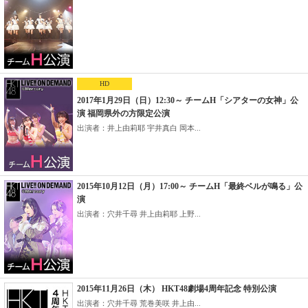
HD
2017年1月29日（日）12:30～ チームH「シアターの女神」公
演 福岡県外の方限定公演
出演者：井上由莉耶 宇井真白 岡本...
2015年10月12日（月）17:00～ チームH「最終ベルが鳴る」公
演
出演者：穴井千尋 井上由莉耶 上野...
2015年11月26日（木） HKT48劇場4周年記念 特別公演
出演者：穴井千尋 荒巻美咲 井上由...