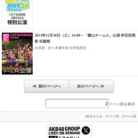
2013年11月30日（土）14:00～「横山チームA」公演 伊豆田莉
奈 生誕祭
出演者：佐々木優佳里 向井地美音 ...
≪
≫
前のページへ
次のページへ
ページ目を表示
201タイトル 7ページ中 2ページ目