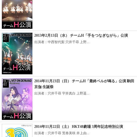
2013年2月13日（水） チームH「手をつなぎながら」公演
出演者：中西智代梨 穴井千尋 上野...
2014年11月23日（日） チームH「最終ベルが鳴る」公演 駒田
京伽 生誕祭
出演者：穴井千尋 宇井真白 上野遥...
2014年11月22日（土） HKT48劇場 3周年記念特別公演
出演者：穴井千尋 荒巻美咲 井上由...