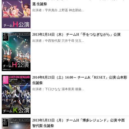
遥 生誕祭
出演者：宇井真白 上野遥 神志那結...
2013年2月14日（木） チームH「手をつなぎながら」公演
出演者：中西智代梨 穴井千尋 兒玉...
2014年8月23日（土）14:00～ チームK「RESET」公演 山本彩
生誕祭
出演者：下口ひなな 湯本亜美 後藤...
2013年5月13日（月） チームH「博多レジェンド」公演 中西
智代梨 生誕祭