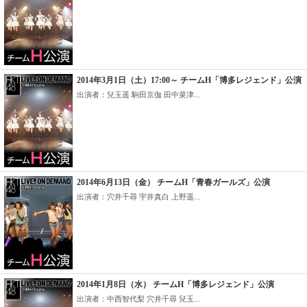
2014年3月1日（土）17:00～ チームH「博多レジェンド」公演
出演者：兒玉遥 駒田京伽 田中菜津...
2014年6月13日（金） チームH「青春ガールズ」公演
出演者：穴井千尋 宇井真白 上野遥...
2014年1月8日（水） チームH「博多レジェンド」公演
出演者：中西智代梨 穴井千尋 兒玉...