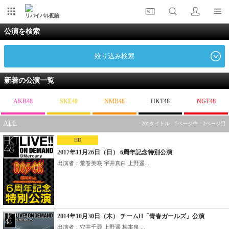
リバイバル配信
公演を検索
絞り込み検索
新着の公演一覧
AKB48
SKE48
NMB48
HKT48
NGT48
ALL
201タイトル 7ページ中 2ページ目
HD
2017年11月26日（日） 6周年記念特別公演
出演者：荒巻美咲 宇井真白 上野遥...
2014年10月30日（木） チームH「青春ガールズ」公演
出演者：穴井千尋 上野遥 梅本泉 ...