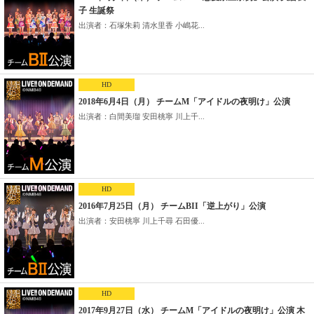
子 生誕祭
出演者：石塚朱莉 清水里香 小嶋花...
HD
2018年6月4日（月） チームM「アイドルの夜明け」公演
出演者：白間美瑠 安田桃寧 川上千...
HD
2016年7月25日（月） チームBII「逆上がり」公演
出演者：安田桃寧 川上千尋 石田優...
HD
2017年9月27日（水） チームM「アイドルの夜明け」公演 木