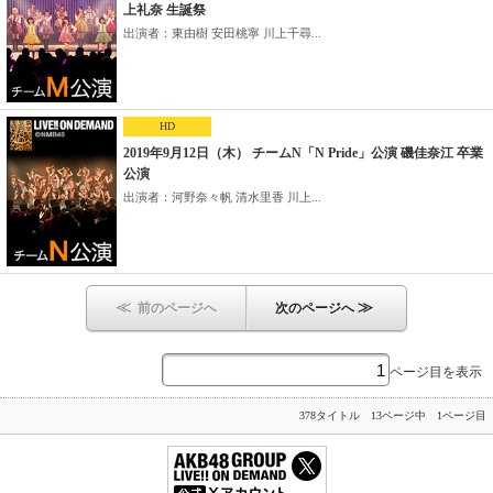
上礼奈 生誕祭
出演者：東由樹 安田桃寧 川上千尋...
HD
2019年9月12日（木） チームN「N Pride」公演 磯佳奈江 卒業
公演
出演者：河野奈々帆 清水里香 川上...
≪
≫
前のページへ
次のページへ
ページ目を表示
378タイトル 13ページ中 1ページ目