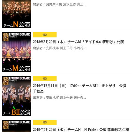
出演者：河野奈々帆 清水里香 川上...
HD
2018年3月29日（木） チームM「アイドルの夜明け」公演
出演者：安田桃寧 川上千尋 小嶋花...
HD
2016年12月11日（日） 17:00～ チームBII「逆上がり」公演
千秋楽
出演者：安田桃寧 川上千尋 磯佳奈...
HD
2019年5月29日（水） チームN「N Pride」公演 森田彩花 生誕