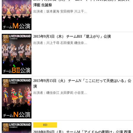
澤藍 生誕祭
出演者：坂本夏海 安田桃寧 川上千...
2015年9月3日（木） チームBII「逆上がり」公演
出演者：川上千尋 石田優美 磯佳奈...
2015年9月15日（火） チームN「ここにだって天使はいる」公
演
出演者：磯佳奈江 太田夢莉 小谷里...
HD
2018年8月6日（月） チームM「アイドルの夜明け」公演 西澤