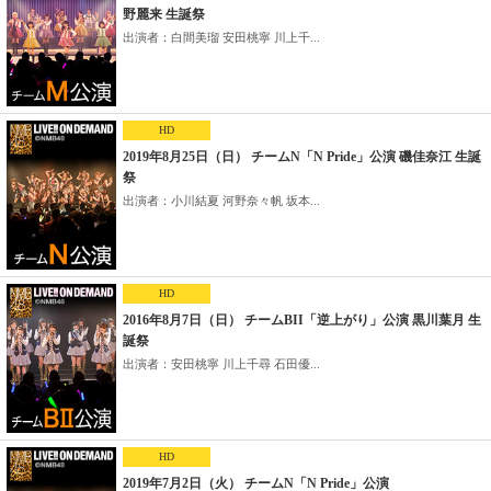
野麗来 生誕祭
出演者：白間美瑠 安田桃寧 川上千...
HD
2019年8月25日（日） チームN「N Pride」公演 磯佳奈江 生誕
祭
出演者：小川結夏 河野奈々帆 坂本...
HD
2016年8月7日（日） チームBII「逆上がり」公演 黒川葉月 生
誕祭
出演者：安田桃寧 川上千尋 石田優...
HD
2019年7月2日（火） チームN「N Pride」公演