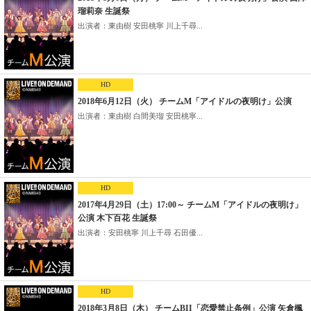
瑠莉奈 生誕祭
出演者：東由樹 安田桃寧 川上千尋...
HD
2018年6月12日（火） チームM「アイドルの夜明け」公演
出演者：東由樹 白間美瑠 安田桃寧...
HD
2017年4月29日（土）17:00～ チームM「アイドルの夜明け」
公演 木下百花 生誕祭
出演者：安田桃寧 川上千尋 石田優...
HD
2018年3月8日（木） チームBII「恋愛禁止条例」公演 矢倉楓