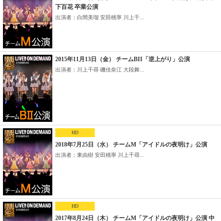
下百花 卒業公演
出演者：白間美瑠 安田桃寧 川上千...
2015年11月13日（金） チームBII「逆上がり」公演
出演者：川上千尋 磯佳奈江 大段舞...
HD
2018年7月25日（水） チームM「アイドルの夜明け」公演
出演者：東由樹 安田桃寧 川上千尋...
HD
2017年8月24日（木） チームM「アイドルの夜明け」公演 中