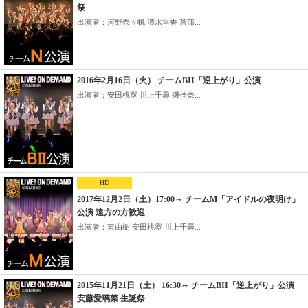
祭
出演者：河野奈々帆 清水里香 菖蒲...
2016年2月16日（火） チームBII「逆上がり」公演
出演者：安田桃寧 川上千尋 磯佳奈...
HD
2017年12月2日（土）17:00～ チームM「アイドルの夜明け」
公演 遠方の方歓迎
出演者：東由樹 安田桃寧 川上千尋...
2015年11月21日（土） 16:30～ チームBII「逆上がり」公演
安藤愛璃菜 生誕祭