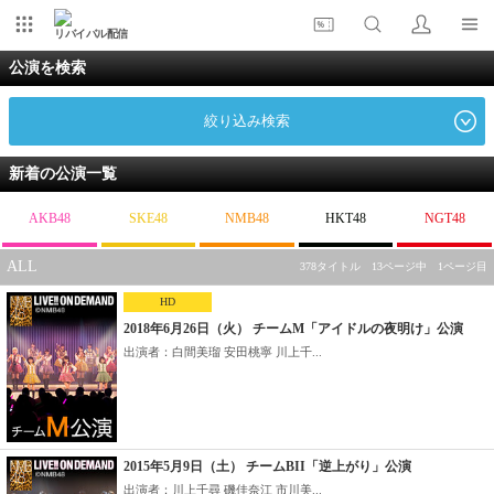
リバイバル配信
公演を検索
絞り込み検索
新着の公演一覧
AKB48
SKE48
NMB48
HKT48
NGT48
ALL
378タイトル 13ページ中 1ページ目
HD
2018年6月26日（火） チームM「アイドルの夜明け」公演
出演者：白間美瑠 安田桃寧 川上千...
2015年5月9日（土） チームBII「逆上がり」公演
出演者：川上千尋 磯佳奈江 市川美...