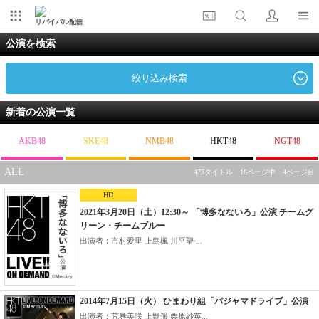
リバイバル配信
公演を検索
絞り込み検索
新着の公演一覧
AKB48
SKE48
NMB48
HKT48
NGT48
ALL
473タイトル 16ページ中 4ページ目
HD
2021年3月20日（土）12:30～ 「博多なないろ」公演 チームグ
リーン・チームブルー
出演者：市村愛里 上島楓 川平聖 ...
2014年7月15日（火） ひまわり組「パジャマドライブ」公演
出演者：荒巻美咲 上野遥 栗原紗英...