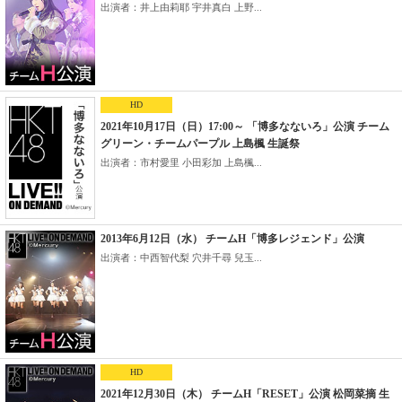
出演者：井上由莉耶 宇井真白 上野...
HD
2021年10月17日（日）17:00～ 「博多なないろ」公演 チーム
グリーン・チームパープル 上島楓 生誕祭
出演者：市村愛里 小田彩加 上島楓...
2013年6月12日（水） チームH「博多レジェンド」公演
出演者：中西智代梨 穴井千尋 兒玉...
HD
2021年12月30日（木） チームH「RESET」公演 松岡菜摘 生