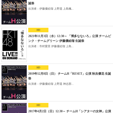
誕祭
出演者：伊藤優絵瑠 上野遥 上島楓...
HD
2021年11月3日（水）12:30～ 「博多なないろ」公演 チームピ
ンク・チームグリーン 伊藤優絵瑠 生誕祭
出演者：市村愛里 伊藤優絵瑠 上島...
HD
2019年12月8日（日） チームH「RESET」公演 秋吉優花 生誕
祭
出演者：伊藤優絵瑠 上野遥 神志那...
HD
2017年4月2日（日）12:30～ チームH「シアターの女神」公演