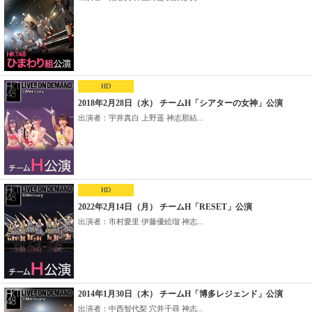
HD
2018年2月28日（水） チームH「シアターの女神」公演
出演者：宇井真白 上野遥 神志那結...
HD
2022年2月14日（月） チームH「RESET」公演
出演者：市村愛里 伊藤優絵瑠 神志...
2014年1月30日（木） チームH「博多レジェンド」公演
出演者：中西智代梨 穴井千尋 神志...