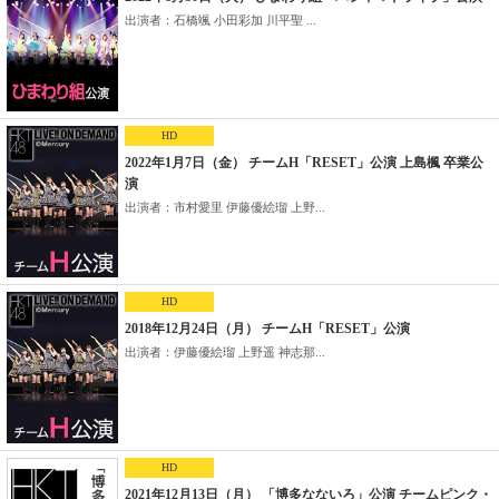
出演者：石橋颯 小田彩加 川平聖 ...
HD
2022年1月7日（金） チームH「RESET」公演 上島楓 卒業公
演
出演者：市村愛里 伊藤優絵瑠 上野...
HD
2018年12月24日（月） チームH「RESET」公演
出演者：伊藤優絵瑠 上野遥 神志那...
HD
2021年12月13日（月） 「博多なないろ」公演 チームピンク・