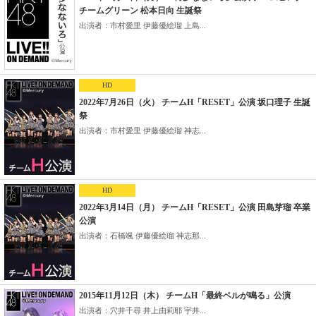
チームグリーン 松本日向 生誕祭
出演者：市村愛里 伊藤優絵瑠 上島...
HD
2022年7月26日（火） チームH「RESET」公演 坂口理子 生誕
祭
出演者：市村愛里 伊藤優絵瑠 神志...
HD
2022年3月14日（月） チームH「RESET」公演 田島芽瑠 卒業
公演
出演者：石橋颯 伊藤優絵瑠 神志那...
2015年11月12日（木） チームH「最終ベルが鳴る」公演
出演者：穴井千尋 井上由莉耶 宇井...