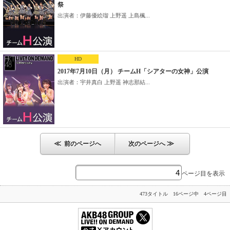
祭
出演者：伊藤優絵瑠 上野遥 上島楓...
HD
2017年7月10日（月） チームH「シアターの女神」公演
出演者：宇井真白 上野遥 神志那結...
≪
≫
前のページへ
次のページへ
ページ目を表示
473タイトル 16ページ中 4ページ目