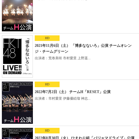
HD
2021年11月6日（土） 「博多なないろ」公演 チームオレン
ジ・チームグリーン
出演者：荒巻美咲 市村愛里 上野遥...
HD
2022年7月2日（土） チームH「RESET」公演
出演者：市村愛里 伊藤優絵瑠 神志...
HD
2022年8月30日（火） ひまわり組「パジャマドライブ」公演