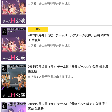
出演者：井上由莉耶 宇井真白 上野...
HD
2017年4月4日（火） チームH「シアターの女神」公演 岡本尚
子 生誕祭
出演者：井上由莉耶 宇井真白 上野...
2014年5月19日（月） チームH「青春ガールズ」公演 梅本泉
生誕祭
出演者：穴井千尋 井上由莉耶 宇井...
2016年2月12日（金） チームH「最終ベルが鳴る」公演 宇井
真白 生誕祭